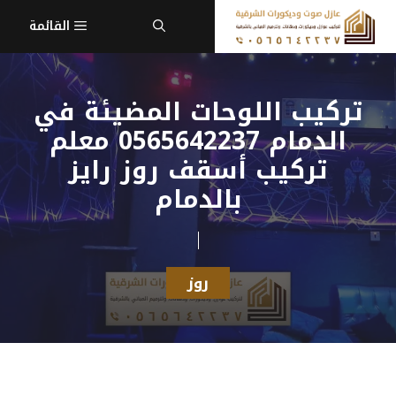
نتقل
القائمة
لى
لمحتوى
تركيب اللوحات المضيئة في
الدمام 0565642237 معلم
تركيب أسقف روز رايز
بالدمام
روز