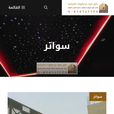
نتقل
القائمة
لى
لمحتوى
سواتر
سواتر