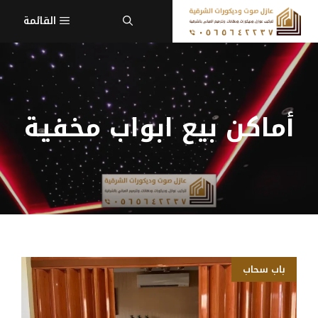
نتقل
القائمة
لى
لمحتوى
أماكن بيع ابواب مخفية
باب سحاب