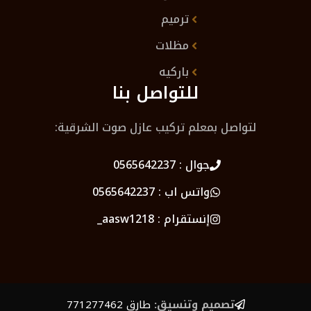
ترميم
مظلات
باركيه
للتواصل بنا
لتواصل بمعلم تركيب عازل صوت الشرقية:
جوال :
0565642237
واتس اب :
0565642237
إنستقرام :
aasw1218_
تصميم وتنسيق:
طارق 771277462