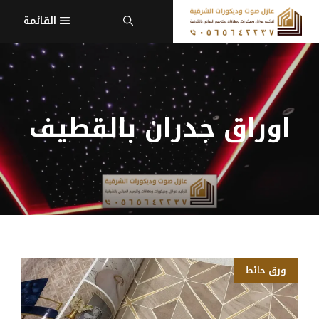
نتقل
القائمة
لى
لمحتوى
اوراق جدران بالقطيف
ورق حائط