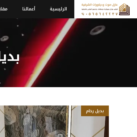
نتقل
الرئيسية
أعمالنا
مقاو
لى
لمحتوى
بدي
بديل رخام