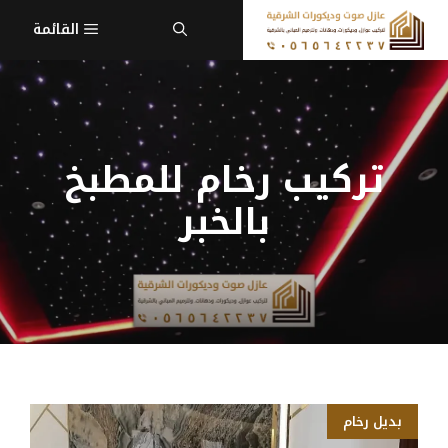
نتقل
القائمة
لى
لمحتوى
تركيب رخام للمطبخ
بالخبر
بديل رخام