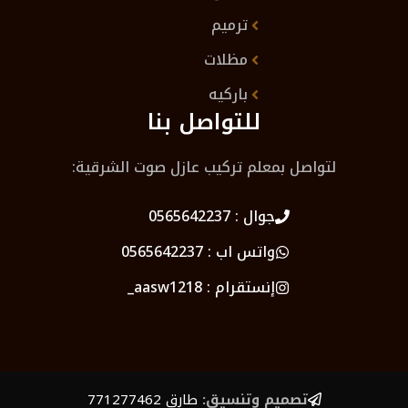
ترميم
مظلات
باركيه
للتواصل بنا
لتواصل بمعلم تركيب عازل صوت الشرقية:
جوال :
0565642237
واتس اب :
0565642237
إنستقرام :
aasw1218_
تصميم وتنسيق:
طارق 771277462