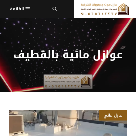
نتقل
القائمة
لى
لمحتوى
عوازل مائية بالقطيف
عازل مائي