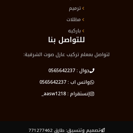
ترميم
مظلات
باركيه
للتواصل بنا
لتواصل بمعلم تركيب عازل صوت الشرقية:
جوال :
0565642237
واتس اب :
0565642237
إنستقرام :
aasw1218_
تصميم وتنسيق:
طارق 771277462