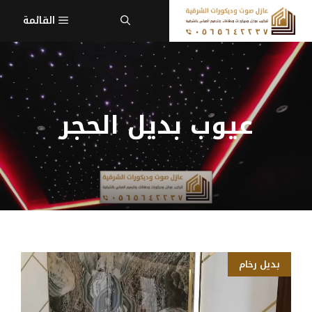
نتقل
القائمة
لى
لمحتوى
عيوب بديل الحجر
بديل رخام