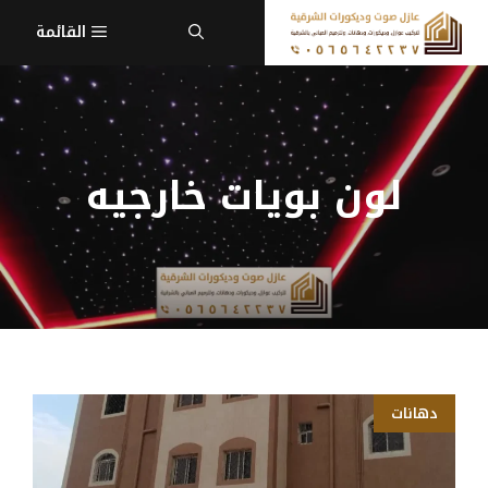
نتقل
القائمة
لى
لمحتوى
لون بويات خارجيه
دهانات