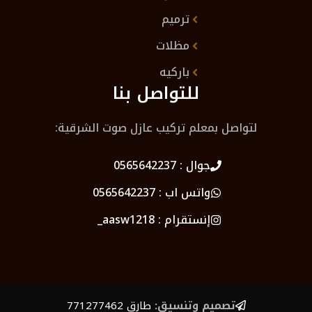
ترميم
مظلات
باركيه
للتواصل بنا
لتواصل بمعلم تركيب عازل صوت الشرقية:
جوال :
0565642237
واتس اب :
0565642237
إنستقرام :
aasw1218_
تصميم وتنسيق:
طارق 771277462