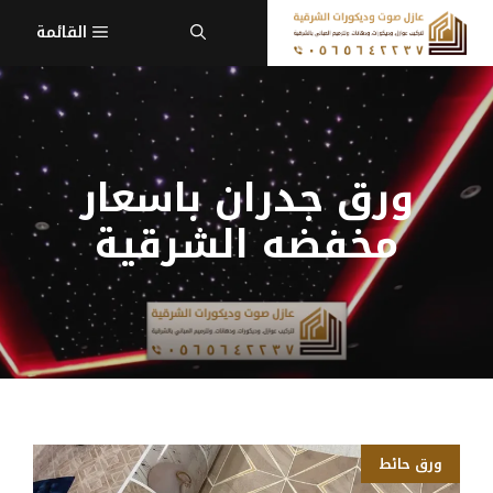
نتقل
القائمة
لى
لمحتوى
ورق جدران باسعار
مخفضه الشرقية
ورق حائط